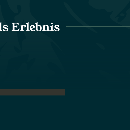
ls Erlebnis
achhaltigkeit
Gemeinschaft
Nachhaltigkeit
Gemeinschaf
Wir führen unsere Hotels mit
Wir engagieren uns aktiv in
geringem ökologischem
den lokalen Gemeinschafte
Fussabdruck, um die
und bereichern sie, denn wi
natürliche Schönheit zu
sind überzeugt, dass eine
schützen, die den Kern
starke Verbindung zwische
unseres Tuns bildet.
Natur und Gemeinschaft da
Erlebnis unserer Gäste
bereichert.