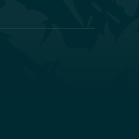
Individualität
t
Individualität
Jedes unserer Hotels hat
n
seine eigene Identität, die
r
seine Stärken und die seiner
Region hervorhebt.
n
s