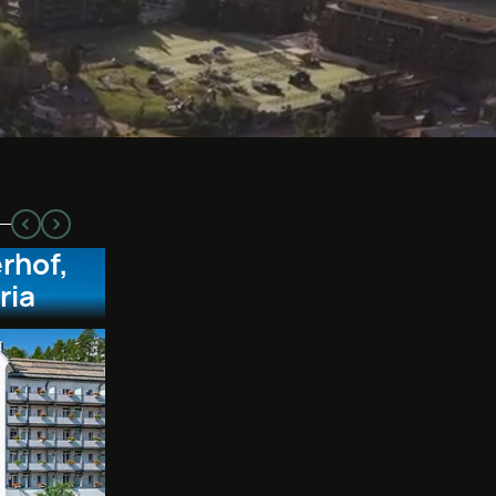
rhof,
ria