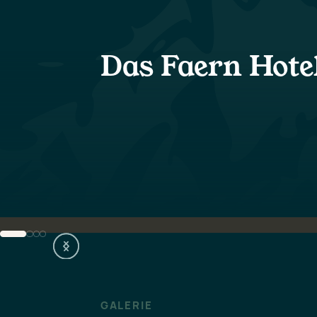
Das Faern Hote
Natur
N
Natur
Wir fördern und ermöglichen
Aktivitäten wie Skifahren,
Wandern und Trailrunning,
damit unsere Gäste die Natur
entdecken und sich mit ihr
verbinden können.
AKTIVITÄTEN
GALERIE