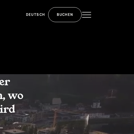
DEUTSCH
BUCHEN
er
n, wo
ird