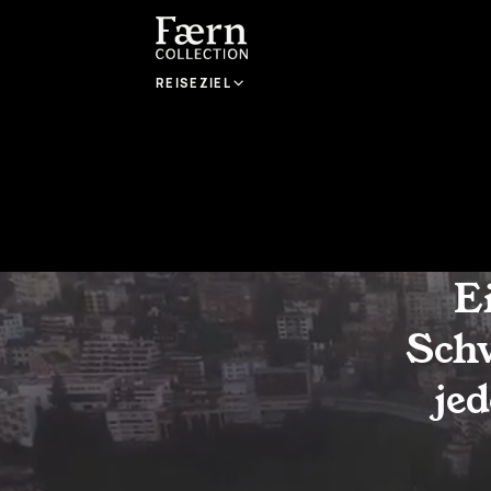
REISEZIEL
E
Schw
je