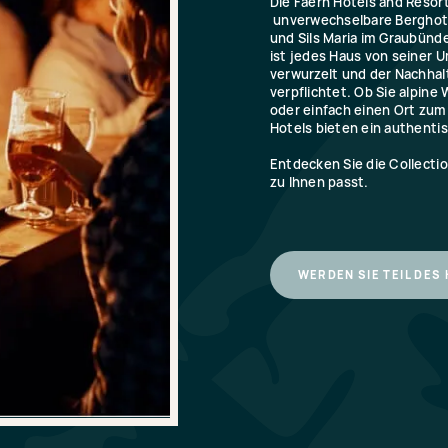
Die Faern Hotels and Resort
unverwechselbare Berghote
und Sils Maria im Graubünd
ist jedes Haus von seiner U
verwurzelt und der Nachhal
verpflichtet. Ob Sie alpine
oder einfach einen Ort zu
Hotels bieten ein authenti
Entdecken Sie die Collectio
zu Ihnen passt.
WERDEN SIE TEIL DES